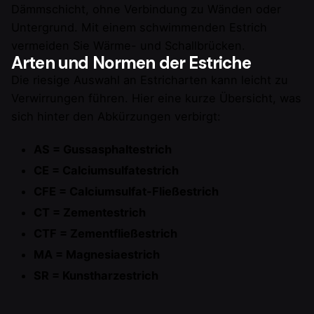
Dämmschicht, ohne Verbindung zu Wänden oder
Untergrund. Mit einem schwimmenden Estrich
vermeiden Sie Wärme- und Schallbrücken.
Arten und Normen der Estriche
Die riesige Auswahl an Estricharten kann leicht zu
Verwirrungen führen. Hier eine kurze Übersicht, was
sich hinter den Abkürzungen verbirgt:
AS = Gussasphaltestrich
CE = Calciumsulfatestrich
CFE = Calciumsulfat-Fließestrich
CT = Zementestrich
CTF = Zementfließestrich
MA = Magnesiaestrich
SR = Kunstharzestrich