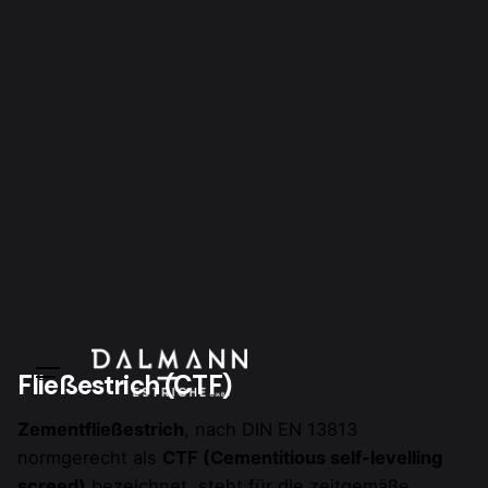
Fließestrich (CTF)
Zementfließestrich
, nach DIN EN 13813
normgerecht als
CTF (Cementitious self-levelling
screed)
bezeichnet, steht für die zeitgemäße