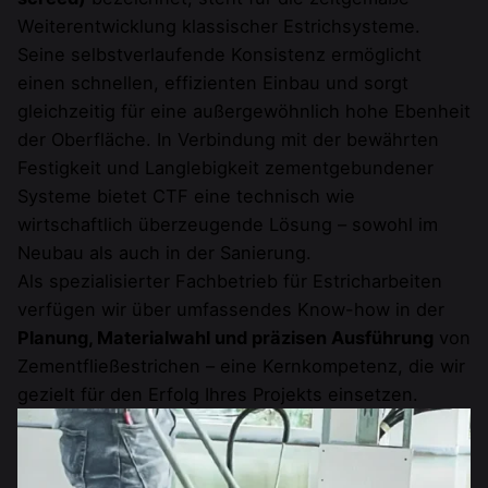
Weiterentwicklung klassischer Estrichsysteme.
Seine selbstverlaufende Konsistenz ermöglicht
einen schnellen, effizienten Einbau und sorgt
gleichzeitig für eine außergewöhnlich hohe Ebenheit
der Oberfläche. In Verbindung mit der bewährten
Festigkeit und Langlebigkeit zementgebundener
Systeme bietet CTF eine technisch wie
wirtschaftlich überzeugende Lösung – sowohl im
Neubau als auch in der Sanierung.
Als spezialisierter Fachbetrieb für Estricharbeiten
verfügen wir über umfassendes Know-how in der
Planung, Materialwahl und präzisen Ausführung
von
Zementfließestrichen – eine Kernkompetenz, die wir
gezielt für den Erfolg Ihres Projekts einsetzen.