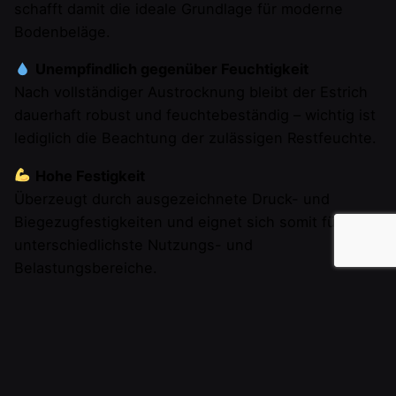
schafft damit die ideale Grundlage für moderne
Bodenbeläge.
Unempfindlich gegenüber Feuchtigkeit
Nach vollständiger Austrocknung bleibt der Estrich
dauerhaft robust und feuchtebeständig – wichtig ist
lediglich die Beachtung der zulässigen Restfeuchte.
Hohe Festigkeit
Überzeugt durch ausgezeichnete Druck- und
Biegezugfestigkeiten und eignet sich somit für
unterschiedlichste Nutzungs- und
Belastungsbereiche.
Optimale Wärmeleitung
Dank der dichten Rohrumschließung ist
Zementfließestrich besonders gut für
Fußbodenheizungssysteme geeignet und sorgt für