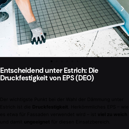
Entscheidend unter Estrich: Die
Druckfestigkeit von EPS (DEO)
Der wichtigste Punkt bei der Wahl der Dämmung unter
Estrich ist die
Druckfestigkeit
. Herkömmliches EPS – wie
es etwa für Fassaden verwendet wird – ist
viel zu weich
und damit
ungeeignet
für diesen Einsatzbereich.