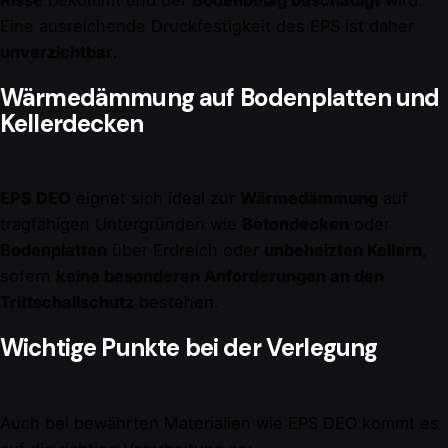
Eine ausreichende Druckfestigkeit des EPS ist daher
unverzichtbar
.
Wärmedämmung auf Bodenplatten und
Kellerdecken
EPS DEO
eignet sich ideal zur
Wärmedämmung
auf
tragfähigen Untergründen wie
Betondecken
oder
Bodenplatten
über Erdreich oder
unbeheizten Kellern
,
sofern
keine besonderen Anforderungen an den
Trittschallschutz
bestehen.
Wichtige Punkte bei der Verlegung
Auch bei bewährten Materialien wie EPS DEO kommt es