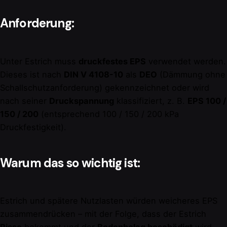
Anforderung:
Unter Estrich muss
druckfestes EPS
verwendet werden.
Dieses ist nach
DIN V 4108-10
als
DEO
(Dämmung ohne
Schallschutzanforderung) gekennzeichnet oder wird
nach seiner
Druckspannung
klassifiziert, z. B.
EPS 100 /
150 / 200
(entsprechend 100 / 150 / 200 kPa
Druckfestigkeit).
Warum das so wichtig ist:
Estrich und spätere Nutzlasten würden weicheres EPS
zusammendrücken – mit der Folge, dass der Estrich
Risse
bekommt und der
Bodenbelag beschädigt
wird.