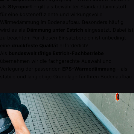
als
Styropor®
– gilt als bewährter Standarddämmstoff
für eine kosteneffiziente und wirkungsvolle
Wärmedämmung im Bodenaufbau. Besonders häufig
wird es als
Dämmung unter Estrich
eingesetzt. Dabei ist
zu beachten: Für diesen Einsatzbereich ist unbedingt
eine
druckfeste Qualität
erforderlich!
Als
bundesweit tätige Estrich-Fachbetriebe
übernehmen wir die fachgerechte Auswahl und
Verlegung der passenden
EPS-Wärmedämmung
– als
stabile und langlebige Grundlage für Ihren Bodenaufbau.