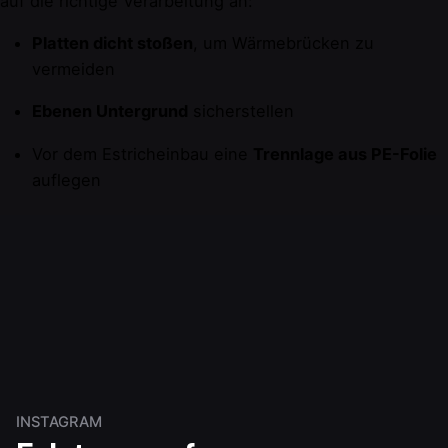
auf die richtige Verarbeitung an:
Platten dicht stoßen
, um Wärmebrücken zu
vermeiden
Ebenen Untergrund
sicherstellen
Vor dem Estricheinbau eine
Trennlage aus PE-Folie
auflegen
INSTAGRAM