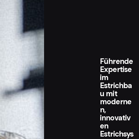
Führende
Expertise
im
Estrichba
u mit
moderne
n,
innovativ
en
Estrichsys