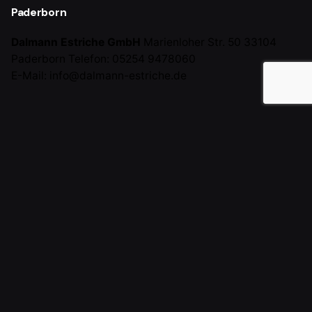
Paderborn
Dalmann Estriche GmbH
Marienloher Str. 50
33104
Paderborn
Telefon: 05254 9478060
E-Mail: info@dalmann-estriche.de
Karriere
Wir suchen dich!
Tritt jetzt unserem Team bei und werde Teil von etwas
Großem!
Stellenangebote
Dalmann Estriche GmbH
. All rights reserved 2025